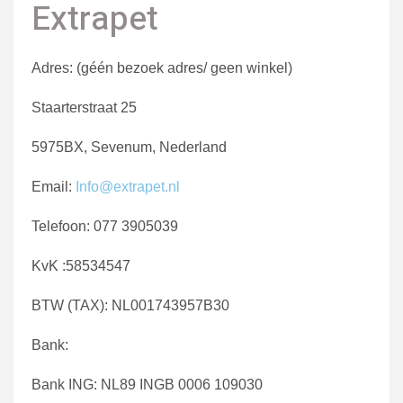
Extrapet
Adres: (géén bezoek adres/ geen winkel)
Staarterstraat 25
5975BX, Sevenum, Nederland
Email
:
Info@extrapet.nl
Telefoon: 077 3905039
KvK :58534547
BTW (TAX): NL001743957B30
Bank:
Bank ING: NL89 INGB 0006 109030