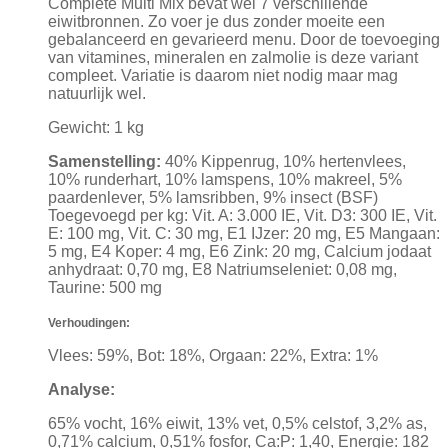
Complete Multi Mix bevat wel 7 verschillende
eiwitbronnen. Zo voer je dus zonder moeite een
gebalanceerd en gevarieerd menu. Door de toevoeging
van vitamines, mineralen en zalmolie is deze variant
compleet. Variatie is daarom niet nodig maar mag
natuurlijk wel.
Gewicht: 1 kg
Samenstelling:
40% Kippenrug, 10% hertenvlees,
10% runderhart, 10% lamspens, 10% makreel, 5%
paardenlever, 5% lamsribben, 9% insect (BSF)
Toegevoegd per kg: Vit. A: 3.000 IE, Vit. D3: 300 IE, Vit.
E: 100 mg, Vit. C: 30 mg, E1 IJzer: 20 mg, E5 Mangaan:
5 mg, E4 Koper: 4 mg, E6 Zink: 20 mg, Calcium jodaat
anhydraat: 0,70 mg, E8 Natriumseleniet: 0,08 mg,
Taurine: 500 mg
Verhoudingen:
Vlees: 59%, Bot: 18%, Orgaan: 22%, Extra: 1%
Analyse:
65% vocht, 16% eiwit, 13% vet, 0,5% celstof, 3,2% as,
0,71% calcium, 0,51% fosfor, Ca:P: 1,40, Energie: 182