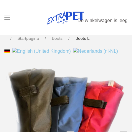
De winkelwagen is leeg
Startpagina
Boots
Boots L